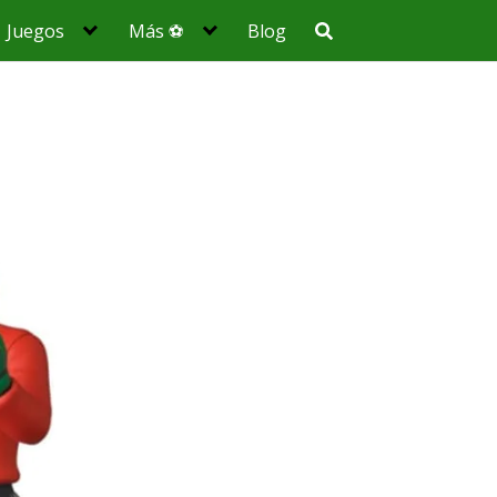
Juegos
Más ⚽
Blog