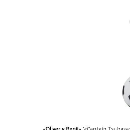
«
Oliver y Benji
» («Captain Tsubasa»