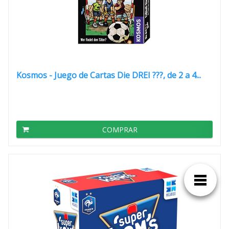
Kosmos - Juego de Cartas Die DREI ???, de 2 a 4...
COMPRAR