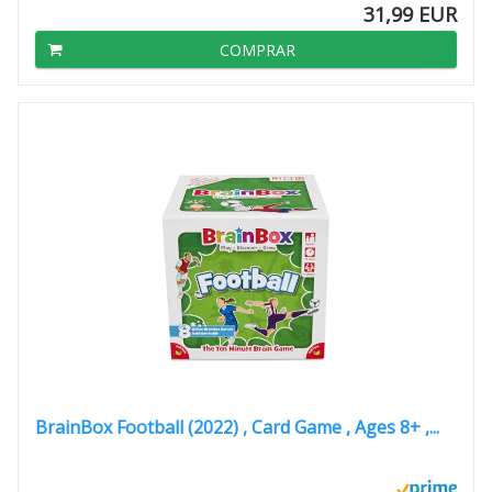
31,99 EUR
COMPRAR
BrainBox Football (2022) , Card Game , Ages 8+ ,...